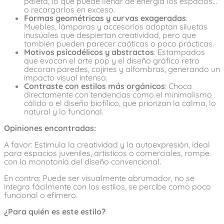
paleta, lo que puede llenar de energía los espacios…
o recargarlos en exceso.
Formas geométricas y curvas exageradas
:
Muebles, lámparas y accesorios adoptan siluetas
inusuales que despiertan creatividad, pero que
también pueden parecer caóticas o poco prácticas.
Motivos psicodélicos y abstractos
: Estampados
que evocan el arte pop y el diseño gráfico retro
decoran paredes, cojines y alfombras, generando un
impacto visual intenso.
Contraste con estilos más orgánicos
: Choca
directamente con tendencias como el minimalismo
cálido o el diseño biofílico, que priorizan la calma, lo
natural y lo funcional.
Opiniones encontradas:
A favor: Estimula la creatividad y la autoexpresión, ideal
para espacios juveniles, artisticos o comerciales, rompe
con la monotonía del diseño convencional.
En contra: Puede ser visualmente abrumador, no se
integra fácilmente con los estilos, se percibe como poco
funcional o efímero.
¿Para quién es este estilo?