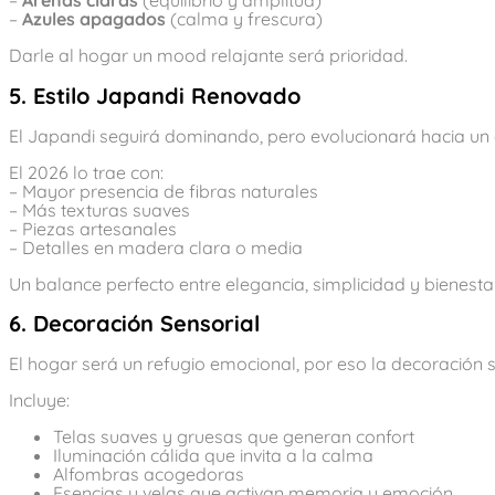
–
Arenas claras
(equilibrio y amplitud)
–
Azules apagados
(calma y frescura)
Darle al hogar un mood relajante será prioridad.
5. Estilo Japandi Renovado
El Japandi seguirá dominando, pero evolucionará hacia un e
El 2026 lo trae con:
– Mayor presencia de fibras naturales
– Más texturas suaves
– Piezas artesanales
– Detalles en madera clara o media
Un balance perfecto entre elegancia, simplicidad y bienestar
6. Decoración Sensorial
El hogar será un refugio emocional, por eso la decoración 
Incluye:
Telas suaves y gruesas que generan confort
Iluminación cálida que invita a la calma
Alfombras acogedoras
Esencias y velas que activan memoria y emoción