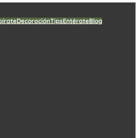
pírate
Decoración
Tips
Entérate
Blog